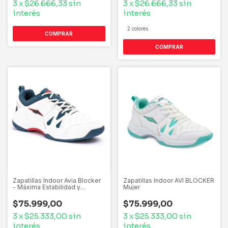
3
x
$26.666,33
sin
3
x
$26.666,33
sin
interés
interés
2 colores
COMPRAR
COMPRAR
Zapatillas Indoor Avia Blocker
Zapatillas Indoor AVI BLOCKER
- Máxima Estabilidad y
Mujer
Agilidad
$75.999,00
$75.999,00
3
x
$25.333,00
sin
3
x
$25.333,00
sin
interés
interés