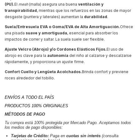
(PU).
El
mesh
(malla) asegura una buena
ventilación y
transpirabilidad
, mientras que los refuerzos en las zonas de mayor
desgaste (puntera y laterales) aumentan la
durabilidad
.
Suela/Entresuela
EVA o Goma/EVA de Alta Amortiguación.
Ofrece
una pisada
suave y amortiguada
, esencial para absorber los
impactos de correr y saltar. La suela suele ser flexible.
Ajuste
Velcro (Abrojo) y/o Cordones Elásticos Fijos.
El uso de
abrojo es clave para la
autonomía
del niño al calzarse y descalzarse
rápidamente, y proporciona un ajuste firme.
Confort
Cuello y Lengüeta Acolchados.
Brinda confort y previene
roces alrededor del tobillo.
ENVÍOS A TODO EL PAÍS
PRODUCTOS 100% ORIGINALES
MÉTODOS DE PAGO
Tu compra está 100% protegida por Mercado Pago. Aceptamos todos
los medios de pago disponibles:
Tarjetas de Crédito:
Paga en
cuotas sin interés
(consulta