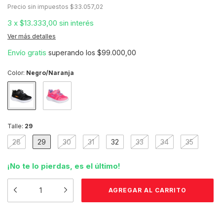
Precio sin impuestos
$33.057,02
3
x
$13.333,00
sin interés
Ver más detalles
Envío gratis
superando los
$99.000,00
Color:
Negro/Naranja
Talle:
29
28
29
30
31
32
33
34
35
¡No te lo pierdas, es el último!