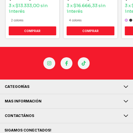
3
x
$13.333,00
sin
3
x
$16.666,33
sin
3
x
interés
interés
int
2 colores
4 colores
COMPRAR
COMPRAR
CATEGORÍAS
MAS INFORMACIÓN
CONTACTÁNOS
SIGAMOS CONECTADOS!