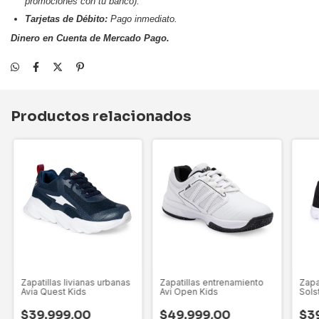
promociones con tu banco).
Tarjetas de Débito:
Pago inmediato.
Dinero en Cuenta de Mercado Pago.
Productos relacionados
Zapatillas livianas urbanas
Zapatillas entrenamiento
Zapa
Avia Quest Kids
Avi Open Kids
Sols
$39.999,00
$49.999,00
$3