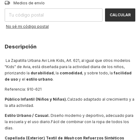
CAMBIAR CP
Entregas para el CP:
Medios de envío
CALCULAR
No sé mi código postal
Descripción
La Zapatilla Urbana Avi Link Kids, Art. 621, al igual que otros modelos
"Kids" de Avia, está diseñada para la actividad diaria de los niños,
priorizando la
durabilidad
, la
comodidad
, y sobre todo, la
facilidad
de uso
y el
estilo urbano
.
Referencia: 910-621
Público
Infantil (Niños y Niñas).
Calzado adaptado al crecimiento y a
la alta actividad.
Estilo
Urbano / Casual.
Diseño moderno y deportivo, adecuado para
la escuela y el uso diario.
Fácil de combinar con la ropa de todos los
días.
Capellada (Exterior)
Textil de
Mesh
con Refuerzos Sintéticos