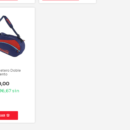
etero Doble
ento
0,00
96,67
sin
RAR