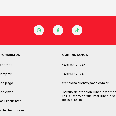
NFORMACIÓN
CONTACTÁNOS
s somos
5491153179245
omprar
5491153179245
 de pago
atencionalcliente@avia.com.ar
 de envio
Horario de atención: lunes a vierne
17 Hs. Retiro en sucursal: lunes a 
de 10 a 19 Hs.
as Frecuentes
as de devolución