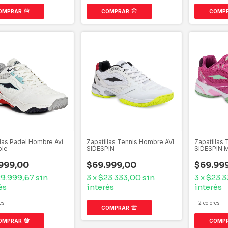
OMPRAR
COMPRAR
COMP
llas Padel Hombre Avi
Zapatillas Tennis Hombre AVI
Zapatillas 
ble
SIDESPIN
SIDESPIN M
999,00
$69.999,00
$69.99
9.999,67
sin
3
x
$23.333,00
sin
3
x
$23.3
és
interés
interés
es
2 colores
COMPRAR
OMPRAR
COMP