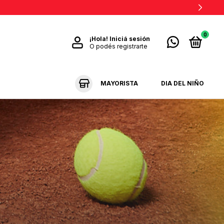
0
¡Hola!
Iniciá sesión
O podés registrarte
MAYORISTA
DIA DEL NIÑO