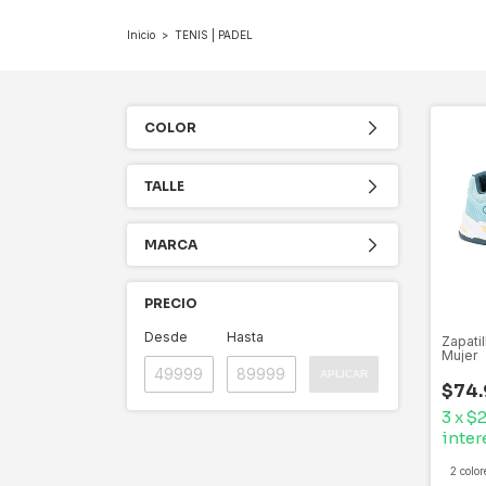
Inicio
>
TENIS | PADEL
COLOR
TALLE
MARCA
PRECIO
Desde
Hasta
Zapati
Mujer
APLICAR
$74.
3
x
$2
inter
2 color