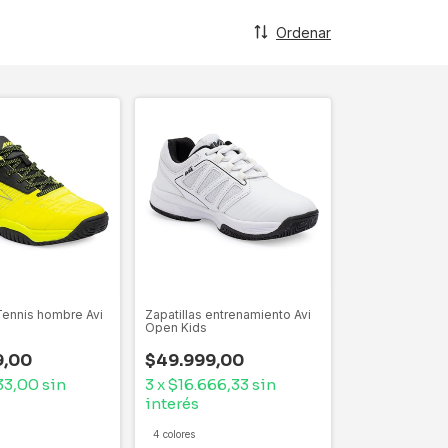
Ordenar
Tennis hombre Avi
Zapatillas entrenamiento Avi
Open Kids
9,00
$49.999,00
33,00
sin
3
x
$16.666,33
sin
interés
4 colores