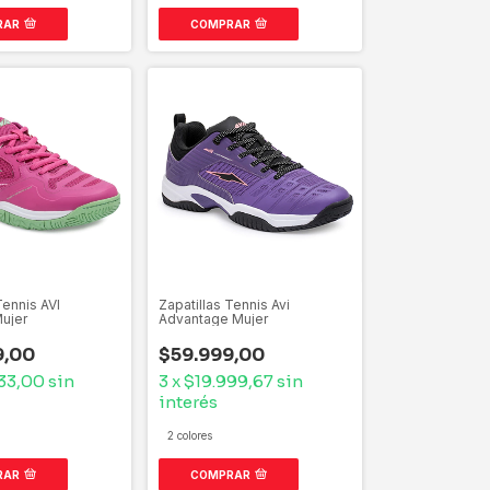
RAR
COMPRAR
Tennis AVI
Zapatillas Tennis Avi
ujer
Advantage Mujer
9,00
$59.999,00
33,00
sin
3
x
$19.999,67
sin
interés
2 colores
RAR
COMPRAR