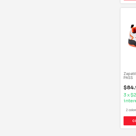
Zapati
PASS
$84.
3
x
$2
inter
2 color
C