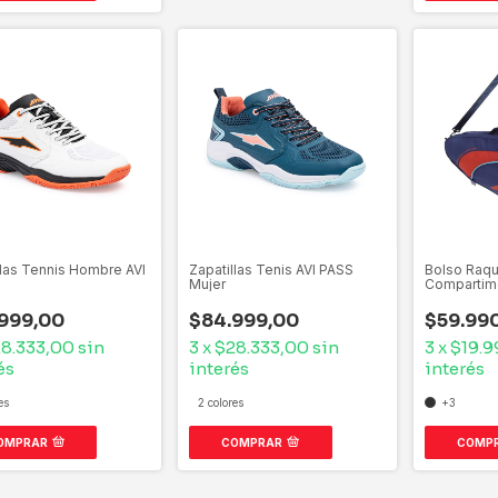
llas Tennis Hombre AVI
Zapatillas Tenis AVI PASS
Bolso Raqu
Mujer
Compartim
999,00
$84.999,00
$59.99
8.333,00
sin
3
x
$28.333,00
sin
3
x
$19.9
és
interés
interés
es
2 colores
+3
OMPRAR
COMPRAR
COMP