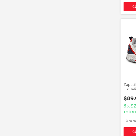
C
Zapati
Invinci
$89.
3
x
$2
inter
3 color
C