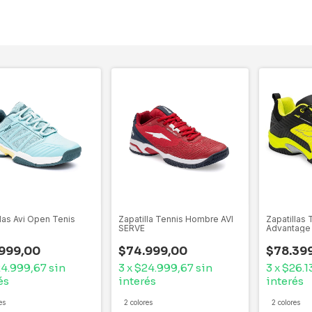
llas Avi Open Tenis
Zapatilla Tennis Hombre AVI
Zapatillas 
SERVE
Advantage
999,00
$74.999,00
$78.39
4.999,67
sin
3
x
$24.999,67
sin
3
x
$26.1
és
interés
interés
es
2 colores
2 colores